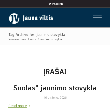
Pradinis
Tag Archive for: jaunimo stovykla
You are here:
Home
/
jaunimo stovykla
ĮRAŠAI
Suolas“ jaunimo stovykla
19 birželio, 2026
Read more