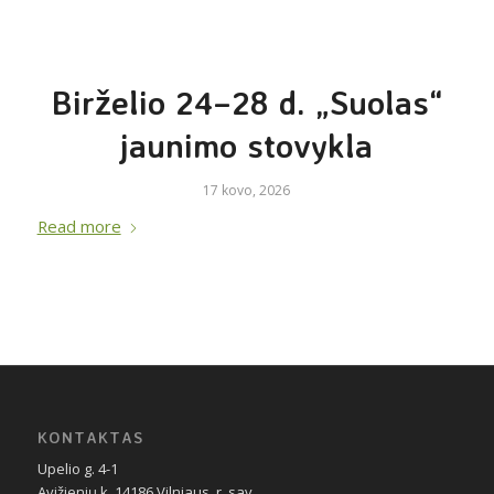
Birželio 24–28 d. „Suolas“
jaunimo stovykla
17 kovo, 2026
Read more
KONTAKTAS
Upelio g. 4-1
Avižienių k. 14186 Vilniaus r. sav.